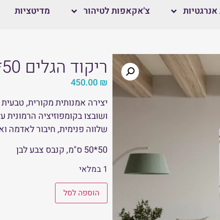
אנרגטיות
צ'אקאפות לטיהור
מדיטציות
ריקוד הגלים 50*50 ס"מ – דגם 5
450.00
₪
יצירה אמנותית מקורית, טבעית 
ושובצו בקומפוזיציה הרמונית על
שלווה פנימית, חיבור לאדמה ואיז
50*50 ס"מ, קנבס צבע לבן
1 במלאי
הוספה לסל